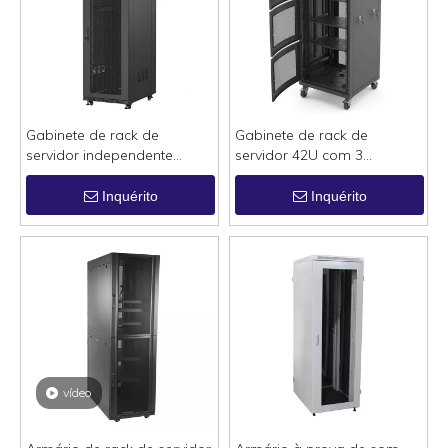
Gabinete de rack de
Gabinete de rack de
servidor independente
servidor 42U com 3
WEBIT Slimline 42U
compartimentos 800x1000 |
600x800 | Tipo de porta de
Gabinete de rede resistente
Inquérito
Inquérito
malha única
de perfil de 9 dobras com
portas de malha ARC
vídeo