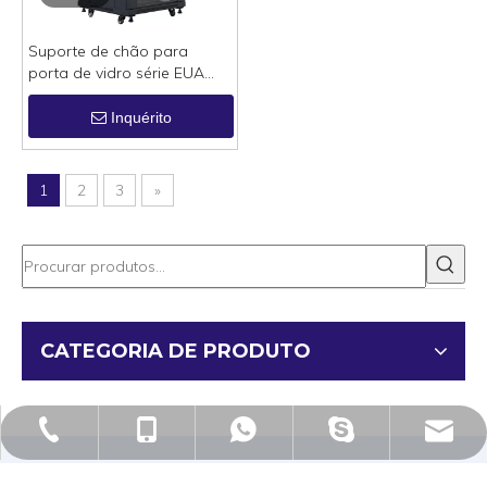
Suporte de chão para
porta de vidro série EUA
rack de gabinete de rede
Inquérito
1
2
3
»
CATEGORIA DE PRODUTO
Marketing@webit.cc
+86-574-27887831
+86-13968280269
+86-15267858416
ron.chen0827