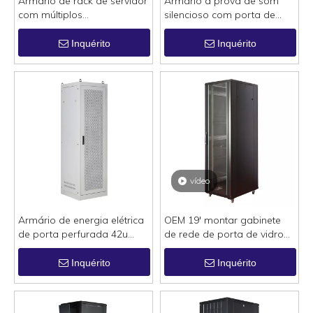
Armário de rack de servidor
Armário à prova de som
com múltiplos
silencioso com porta de
compartimentos de 19'
vidro de 19 'com isolamento
usado para sala de dados
de algodão
Inquérito
Inquérito
vídeo
Armário de energia elétrica
OEM 19' montar gabinete
de porta perfurada 42u
de rede de porta de vidro
IP20 com bandeja de cabos
42u
vertical
Inquérito
Inquérito